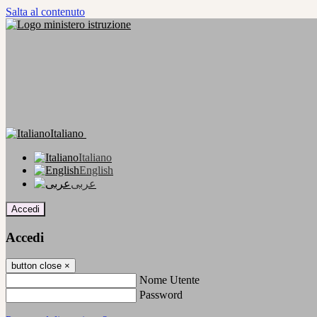
Salta al contenuto
Italiano
Italiano
English
عربى
Accedi
Accedi
button close
×
Nome Utente
Password