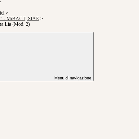
>
ici
>
rea" - MiBACT, SIAE
>
ana Lia (Mod. 2)
Menu di navigazione