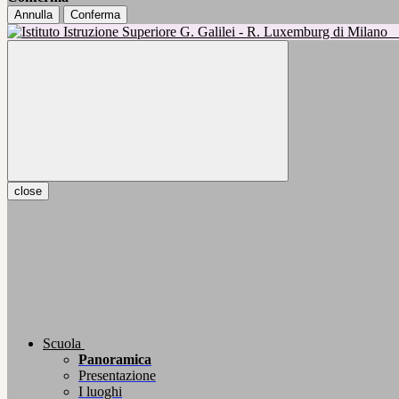
Annulla
Conferma
close
Scuola
Panoramica
Presentazione
I luoghi