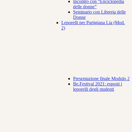
Incontro con “Enciclopedia
delle donne”
Seminario con Libreria delle
Donne
Leporelli per Partigiana Lia (Mod.
2)
Presentazione finale Modulo 2
Be.Festival 2021: esposti i
leporelli degli studenti