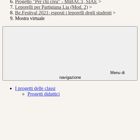
Progetto "Per chi crea" - MiBACT, SIAE
>
Leporelli per Partigiana Lia (Mod. 2)
>
Be.Festival 2021: esposti i leporelli degli studenti
>
Mostra virtuale
Menu di
navigazione
I progetti delle classi
Progetti didattici