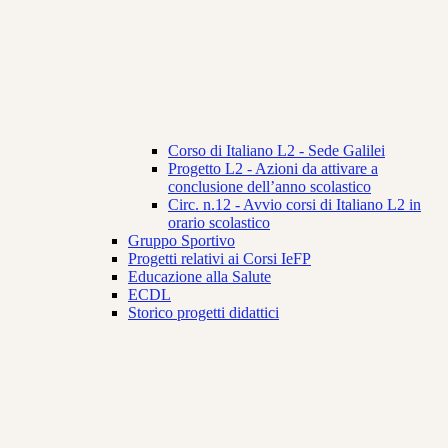
Corso di Italiano L2 - Sede Galilei
Progetto L2 - Azioni da attivare a
conclusione dell’anno scolastico
Circ. n.12 - Avvio corsi di Italiano L2 in
orario scolastico
Gruppo Sportivo
Progetti relativi ai Corsi IeFP
Educazione alla Salute
ECDL
Storico progetti didattici