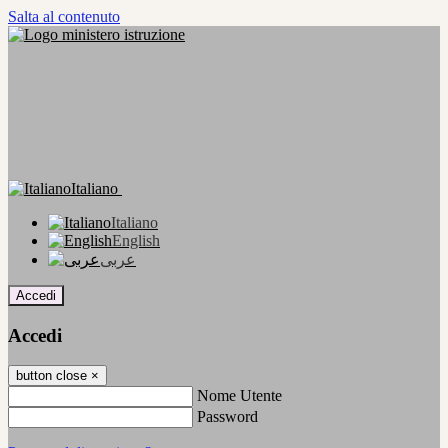
Salta al contenuto
Italiano
Italiano
English
عربى
Accedi
Accedi
button close
×
Nome Utente
Password