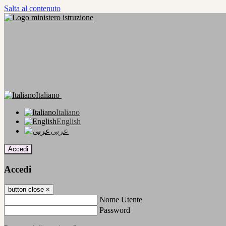
Salta al contenuto
Italiano
Italiano
English
عربى
Accedi
Accedi
button close
×
Nome Utente
Password