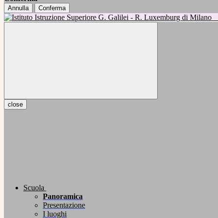
Annulla
Conferma
close
Scuola
Panoramica
Presentazione
I luoghi