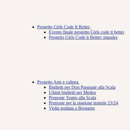
Progetto Girls Code It Better
Evento finale progetto Girls code it better
Progetto Girls Code it Better: murales
Progetto Arte e cultura
Biglietti per Don Pasquale alla Scala
Ultimi biglietti per Medea
Proposte Teatro alla Scala
Proposte per la stagione teatrale 23/24
Visita guidata a Bergamo