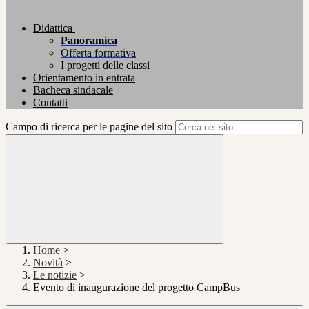
Didattica
Panoramica
Offerta formativa
I progetti delle classi
Orientamento in entrata
Bacheca sindacale
Contatti
Campo di ricerca per le pagine del sito
Home
>
Novità
>
Le notizie
>
Evento di inaugurazione del progetto CampBus