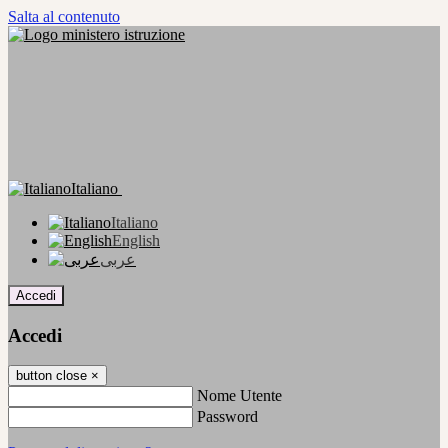
Salta al contenuto
Italiano
Italiano
English
عربى
Accedi
Accedi
button close
×
Nome Utente
Password