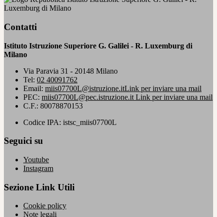
Luxemburg di Milano
Contatti
Istituto Istruzione Superiore G. Galilei - R. Luxemburg di
Milano
Via Paravia 31 - 20148 Milano
Tel:
02 40091762
Email:
miis07700L@istruzione.it
Link per inviare una mail
PEC:
miis07700L@pec.istruzione.it
Link per inviare una mail
C.F.: 80078870153
Codice IPA: istsc_miis07700L
Seguici su
Youtube
Instagram
Sezione Link Utili
Cookie policy
Note legali