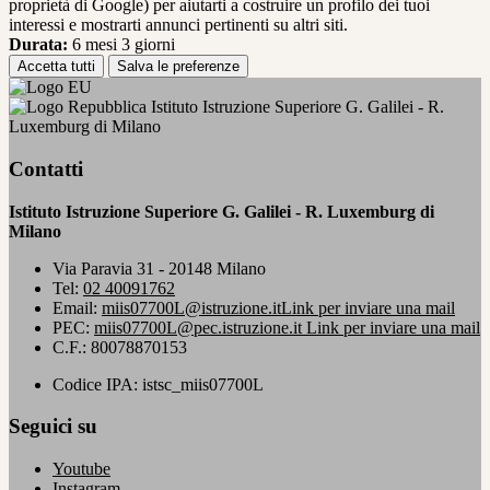
proprietà di Google) per aiutarti a costruire un profilo dei tuoi
interessi e mostrarti annunci pertinenti su altri siti.
Durata:
6 mesi 3 giorni
Accetta tutti
Salva le preferenze
Istituto Istruzione Superiore G. Galilei - R.
Luxemburg di Milano
Contatti
Istituto Istruzione Superiore G. Galilei - R. Luxemburg di
Milano
Via Paravia 31 - 20148 Milano
Tel:
02 40091762
Email:
miis07700L@istruzione.it
Link per inviare una mail
PEC:
miis07700L@pec.istruzione.it
Link per inviare una mail
C.F.: 80078870153
Codice IPA: istsc_miis07700L
Seguici su
Youtube
Instagram