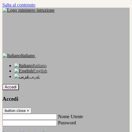
Salta al contenuto
Italiano
Italiano
English
عربى
Accedi
Accedi
button close
×
Nome Utente
Password