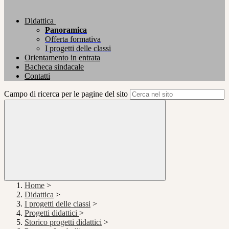
Didattica
Panoramica
Offerta formativa
I progetti delle classi
Orientamento in entrata
Bacheca sindacale
Contatti
Campo di ricerca per le pagine del sito
Home
>
Didattica
>
I progetti delle classi
>
Progetti didattici
>
Storico progetti didattici
>