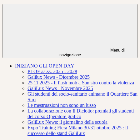
Menu di
navigazione
INIZIANO GLI OPEN DAY
PTOF aa.ss. 2025 - 2028
Galilux News - Dicembre 2025
25.11.2025 - Il flash mob a San siro contro la violenza
GaliLux News - Novembre 2025
Gli studenti del socio-sanitario animano il Quartiere San
Siro
Le mestruazioni non sono un lusso
La collaborazione con Il Diciotto: premiati gli studenti
del corso Operatore grafico
GaliLux News: il giornalino della scuola
Expo Training Fiera Milano 30-31 ottobre 2025 : il
successo dello stand GaliLux