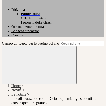
Didattica
Panoramica
Offerta formativa
I progetti delle classi
Orientamento in entrata
Bacheca sindacale
Contatti
Campo di ricerca per le pagine del sito
Home
>
Novità
>
Le notizie
>
La collaborazione con Il Diciotto: premiati gli studenti del
corso Operatore grafico