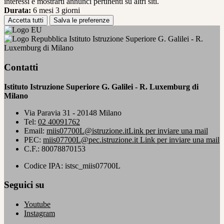
interessi e mostrarti annunci pertinenti su altri siti.
Durata:
6 mesi 3 giorni
Accetta tutti
Salva le preferenze
Istituto Istruzione Superiore G. Galilei - R.
Luxemburg di Milano
Contatti
Istituto Istruzione Superiore G. Galilei - R. Luxemburg di
Milano
Via Paravia 31 - 20148 Milano
Tel:
02 40091762
Email:
miis07700L@istruzione.it
Link per inviare una mail
PEC:
miis07700L@pec.istruzione.it
Link per inviare una mail
C.F.: 80078870153
Codice IPA: istsc_miis07700L
Seguici su
Youtube
Instagram