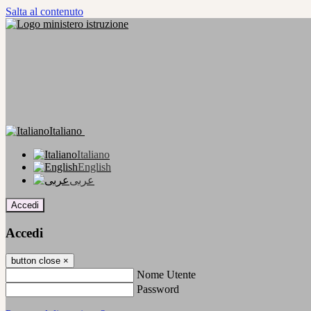
Salta al contenuto
Italiano
Italiano
English
عربى
Accedi
Accedi
button close
×
Nome Utente
Password