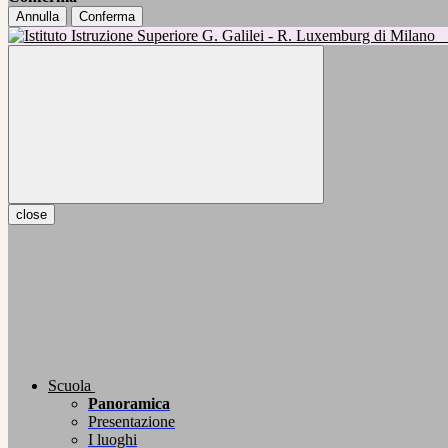
Annulla
Conferma
close
Scuola
Panoramica
Presentazione
I luoghi