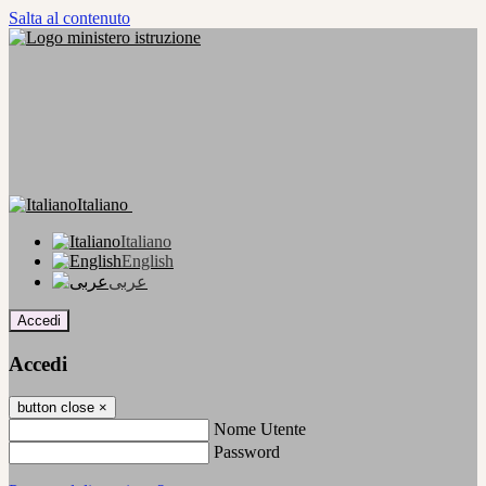
Salta al contenuto
Italiano
Italiano
English
عربى
Accedi
Accedi
button close
×
Nome Utente
Password