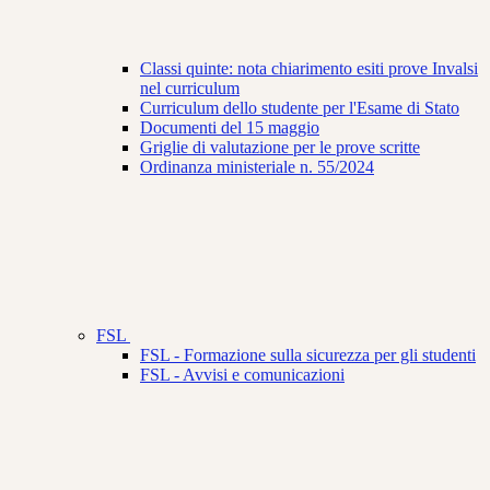
Classi quinte: nota chiarimento esiti prove Invalsi
nel curriculum
Curriculum dello studente per l'Esame di Stato
Documenti del 15 maggio
Griglie di valutazione per le prove scritte
Ordinanza ministeriale n. 55/2024
FSL
FSL - Formazione sulla sicurezza per gli studenti
FSL - Avvisi e comunicazioni