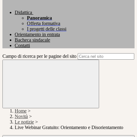
Didattica
Panoramica
Offerta formativa
I progetti delle classi
Orientamento in entrata
Bacheca sindacale
Contatti
Campo di ricerca per le pagine del sito
Home
>
Novità
>
Le notizie
>
Live Webinar Gratuito: Orientamento e Disorientamento