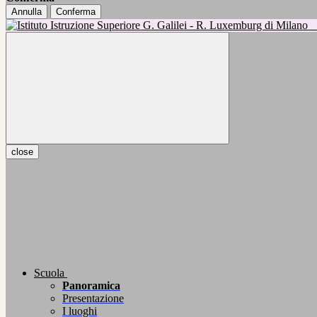
Annulla
Conferma
close
Scuola
Panoramica
Presentazione
I luoghi