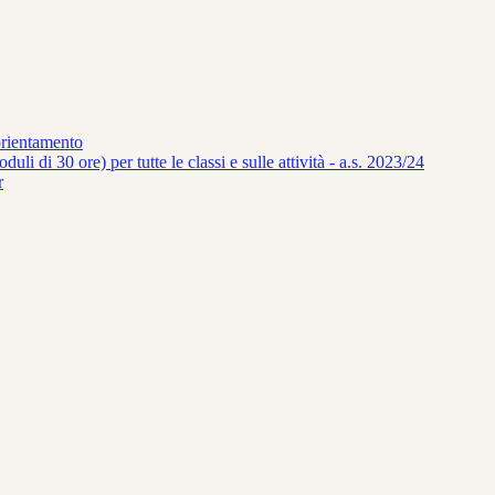
orientamento
uli di 30 ore) per tutte le classi e sulle attività - a.s. 2023/24
r