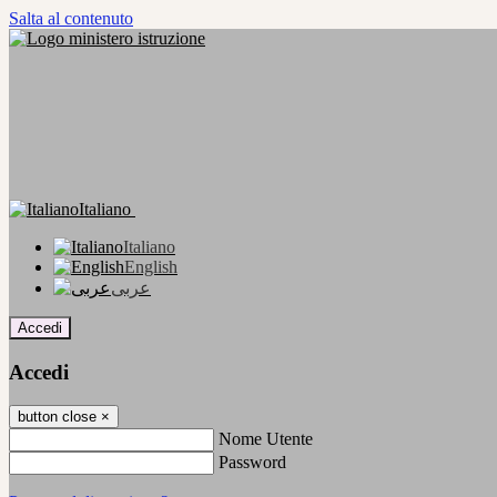
Salta al contenuto
Italiano
Italiano
English
عربى
Accedi
Accedi
button close
×
Nome Utente
Password