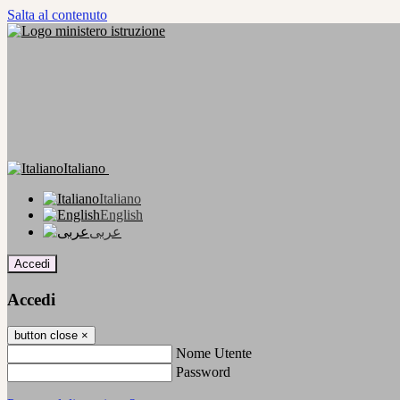
Salta al contenuto
Italiano
Italiano
English
عربى
Accedi
Accedi
button close
×
Nome Utente
Password