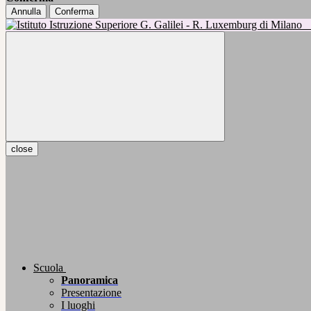
Annulla
Conferma
close
Scuola
Panoramica
Presentazione
I luoghi