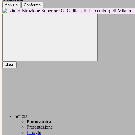
Annulla
Conferma
close
Scuola
Panoramica
Presentazione
I luoghi