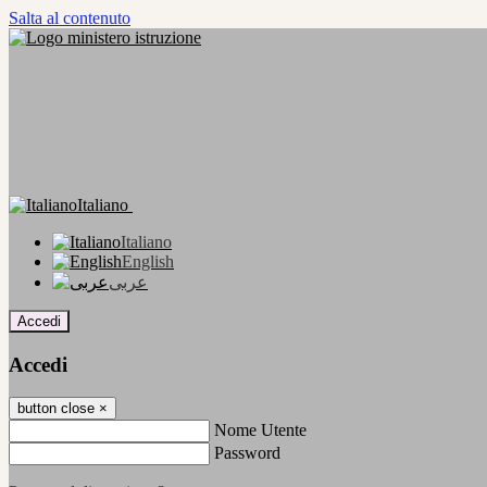
Salta al contenuto
Italiano
Italiano
English
عربى
Accedi
Accedi
button close
×
Nome Utente
Password