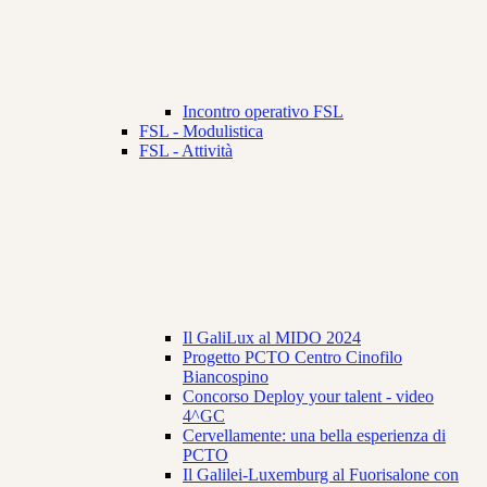
Incontro operativo FSL
FSL - Modulistica
FSL - Attività
Il GaliLux al MIDO 2024
Progetto PCTO Centro Cinofilo
Biancospino
Concorso Deploy your talent - video
4^GC
Cervellamente: una bella esperienza di
PCTO
Il Galilei-Luxemburg al Fuorisalone con