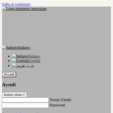
Salta al contenuto
Italiano
Italiano
English
عربى
Accedi
Accedi
button close
×
Nome Utente
Password