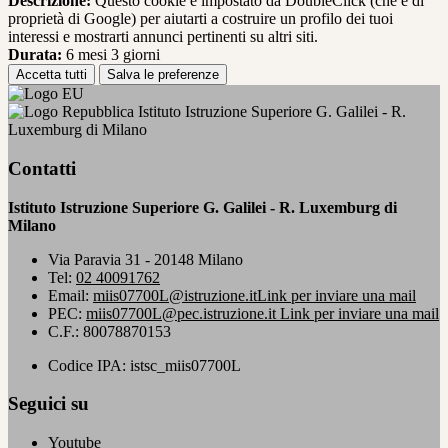
Descrizione:
Questo cookie è impostato da DoubleClick (che è di
proprietà di Google) per aiutarti a costruire un profilo dei tuoi
interessi e mostrarti annunci pertinenti su altri siti.
Durata:
6 mesi 3 giorni
Accetta tutti
Salva le preferenze
Istituto Istruzione Superiore G. Galilei - R.
Luxemburg di Milano
Contatti
Istituto Istruzione Superiore G. Galilei - R. Luxemburg di
Milano
Via Paravia 31 - 20148 Milano
Tel:
02 40091762
Email:
miis07700L@istruzione.it
Link per inviare una mail
PEC:
miis07700L@pec.istruzione.it
Link per inviare una mail
C.F.: 80078870153
Codice IPA: istsc_miis07700L
Seguici su
Youtube