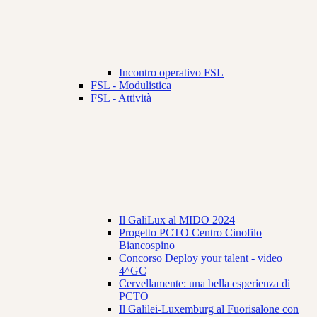
Incontro operativo FSL
FSL - Modulistica
FSL - Attività
Il GaliLux al MIDO 2024
Progetto PCTO Centro Cinofilo
Biancospino
Concorso Deploy your talent - video
4^GC
Cervellamente: una bella esperienza di
PCTO
Il Galilei-Luxemburg al Fuorisalone con