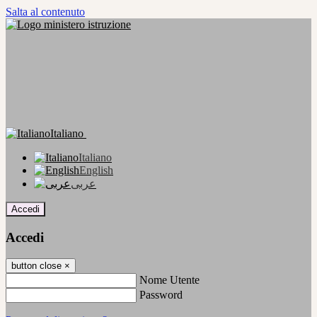
Salta al contenuto
Italiano
Italiano
English
عربى
Accedi
Accedi
button close
×
Nome Utente
Password