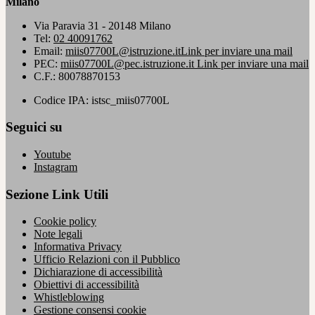
Milano
Via Paravia 31 - 20148 Milano
Tel:
02 40091762
Email:
miis07700L@istruzione.it
Link per inviare una mail
PEC:
miis07700L@pec.istruzione.it
Link per inviare una mail
C.F.: 80078870153
Codice IPA: istsc_miis07700L
Seguici su
Youtube
Instagram
Sezione Link Utili
Cookie policy
Note legali
Informativa Privacy
Ufficio Relazioni con il Pubblico
Dichiarazione di accessibilità
Obiettivi di accessibilità
Whistleblowing
Gestione consensi cookie