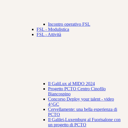
Incontro operativo FSL
FSL - Modulistica
FSL - Attività
Il GaliLux al MIDO 2024
Progetto PCTO Centro Cinofilo
Biancospino
Concorso Deploy your talent - video
4^GC
Cervellamente: una bella esperienza di
PCTO
Il Galilei-Luxemburg al Fuorisalone con
un progetto di PCTO