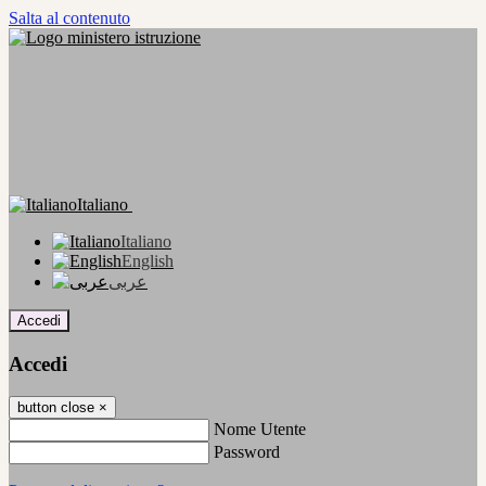
Salta al contenuto
Italiano
Italiano
English
عربى
Accedi
Accedi
button close
×
Nome Utente
Password