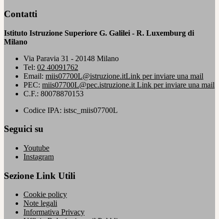
Contatti
Istituto Istruzione Superiore G. Galilei - R. Luxemburg di
Milano
Via Paravia 31 - 20148 Milano
Tel:
02 40091762
Email:
miis07700L@istruzione.it
Link per inviare una mail
PEC:
miis07700L@pec.istruzione.it
Link per inviare una mail
C.F.: 80078870153
Codice IPA: istsc_miis07700L
Seguici su
Youtube
Instagram
Sezione Link Utili
Cookie policy
Note legali
Informativa Privacy