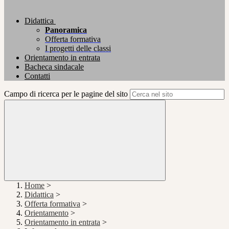
Didattica
Panoramica
Offerta formativa
I progetti delle classi
Orientamento in entrata
Bacheca sindacale
Contatti
Campo di ricerca per le pagine del sito
Home
>
Didattica
>
Offerta formativa
>
Orientamento
>
Orientamento in entrata
>