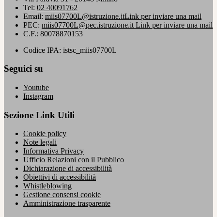
Tel:
02 40091762
Email:
miis07700L@istruzione.it
Link per inviare una mail
PEC:
miis07700L@pec.istruzione.it
Link per inviare una mail
C.F.: 80078870153
Codice IPA: istsc_miis07700L
Seguici su
Youtube
Instagram
Sezione Link Utili
Cookie policy
Note legali
Informativa Privacy
Ufficio Relazioni con il Pubblico
Dichiarazione di accessibilità
Obiettivi di accessibilità
Whistleblowing
Gestione consensi cookie
Amministrazione trasparente