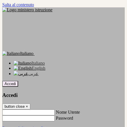
Salta al contenuto
Italiano
Italiano
English
عربى
Accedi
Accedi
button close
×
Nome Utente
Password