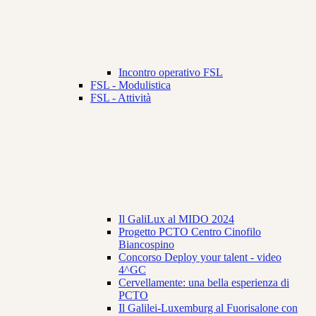
Incontro operativo FSL
FSL - Modulistica
FSL - Attività
Il GaliLux al MIDO 2024
Progetto PCTO Centro Cinofilo
Biancospino
Concorso Deploy your talent - video
4^GC
Cervellamente: una bella esperienza di
PCTO
Il Galilei-Luxemburg al Fuorisalone con