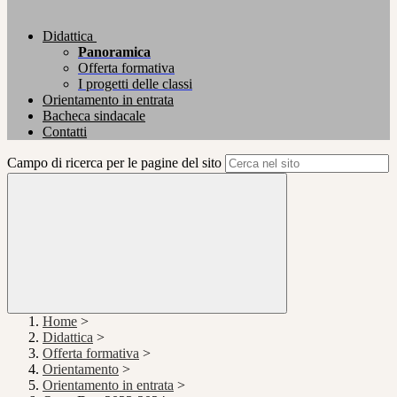
Didattica
Panoramica
Offerta formativa
I progetti delle classi
Orientamento in entrata
Bacheca sindacale
Contatti
Campo di ricerca per le pagine del sito
Home
>
Didattica
>
Offerta formativa
>
Orientamento
>
Orientamento in entrata
>