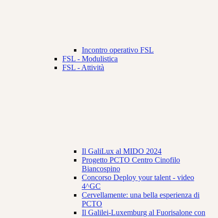
Incontro operativo FSL
FSL - Modulistica
FSL - Attività
Il GaliLux al MIDO 2024
Progetto PCTO Centro Cinofilo
Biancospino
Concorso Deploy your talent - video
4^GC
Cervellamente: una bella esperienza di
PCTO
Il Galilei-Luxemburg al Fuorisalone con