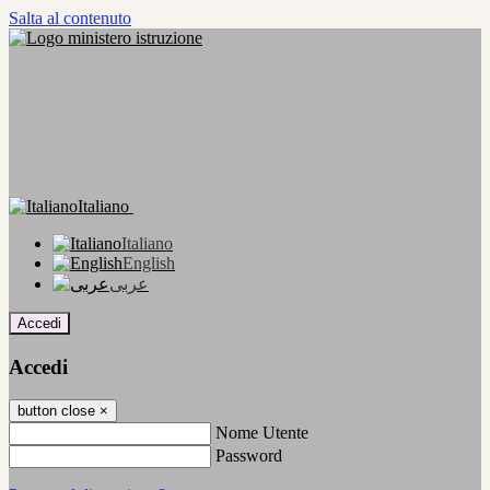
Salta al contenuto
Italiano
Italiano
English
عربى
Accedi
Accedi
button close
×
Nome Utente
Password