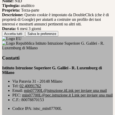
Nome:
NID
Tipologia:
analitico
Proprieta:
Terza-parte
Descrizione:
Questo cookie è impostato da DoubleClick (che è di
proprietà di Google) per aiutarti a costruire un profilo dei tuoi
interessi e mostrarti annunci pertinenti su altri siti.
Durata:
6 mesi 3 giorni
Accetta tutti
Salva le preferenze
Istituto Istruzione Superiore G. Galilei - R.
Luxemburg di Milano
Contatti
Istituto Istruzione Superiore G. Galilei - R. Luxemburg di
Milano
Via Paravia 31 - 20148 Milano
Tel:
02 40091762
Email:
miis07700L@istruzione.it
Link per inviare una mail
PEC:
miis07700L@pec.istruzione.it
Link per inviare una mail
C.F.: 80078870153
Codice IPA: istsc_miis07700L