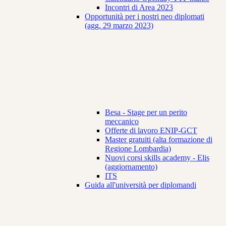
Incontri di Area 2023
Opportunità per i nostri neo diplomati
(agg. 29 marzo 2023)
Besa - Stage per un perito
meccanico
Offerte di lavoro ENIP-GCT
Master gratuiti (alta formazione di
Regione Lombardia)
Nuovi corsi skills academy - Elis
(aggiornamento)
ITS
Guida all'università per diplomandi