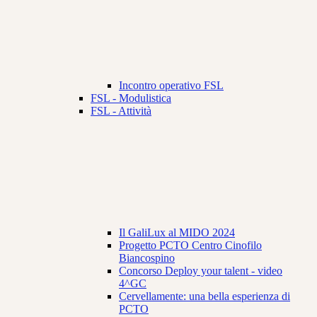
Incontro operativo FSL
FSL - Modulistica
FSL - Attività
Il GaliLux al MIDO 2024
Progetto PCTO Centro Cinofilo
Biancospino
Concorso Deploy your talent - video
4^GC
Cervellamente: una bella esperienza di
PCTO