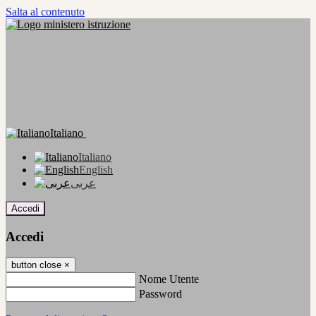
Salta al contenuto
Italiano
Italiano
English
عربى
Accedi
Accedi
button close
×
Nome Utente
Password