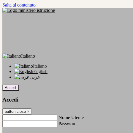
Salta al contenuto
Italiano
Italiano
English
عربى
Accedi
Accedi
button close
×
Nome Utente
Password