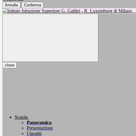
Annulla
Conferma
close
Scuola
Panoramica
Presentazione
I luoghi