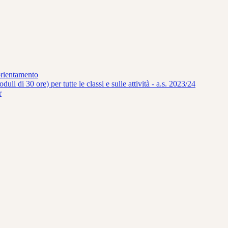
orientamento
uli di 30 ore) per tutte le classi e sulle attività - a.s. 2023/24
r