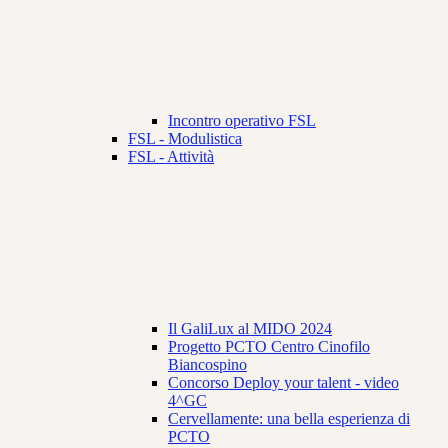
Incontro operativo FSL
FSL - Modulistica
FSL - Attività
Il GaliLux al MIDO 2024
Progetto PCTO Centro Cinofilo
Biancospino
Concorso Deploy your talent - video
4^GC
Cervellamente: una bella esperienza di
PCTO