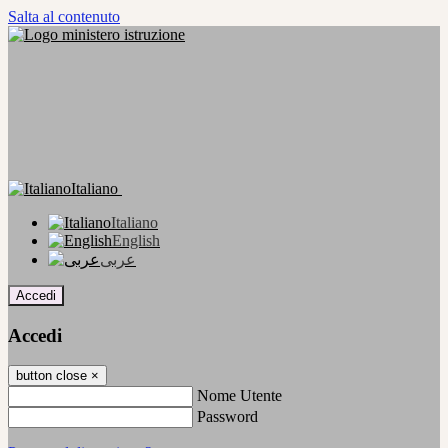
Salta al contenuto
Italiano
Italiano
English
عربى
Accedi
Accedi
button close
×
Nome Utente
Password