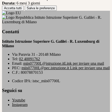
Durata:
6 mesi 3 giorni
Accetta tutti
Salva le preferenze
Istituto Istruzione Superiore G. Galilei - R.
Luxemburg di Milano
Contatti
Istituto Istruzione Superiore G. Galilei - R. Luxemburg di
Milano
Via Paravia 31 - 20148 Milano
Tel:
02 40091762
Email:
miis07700L@istruzione.it
Link per inviare una mail
PEC:
miis07700L@pec.istruzione.it
Link per inviare una mail
C.F.: 80078870153
Codice IPA: istsc_miis07700L
Seguici su
Youtube
Instagram