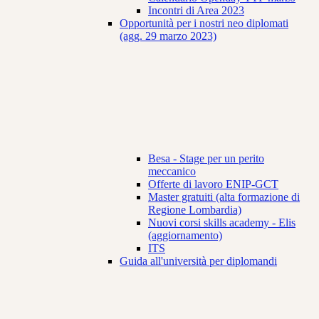
Incontri di Area 2023
Opportunità per i nostri neo diplomati
(agg. 29 marzo 2023)
Besa - Stage per un perito
meccanico
Offerte di lavoro ENIP-GCT
Master gratuiti (alta formazione di
Regione Lombardia)
Nuovi corsi skills academy - Elis
(aggiornamento)
ITS
Guida all'università per diplomandi