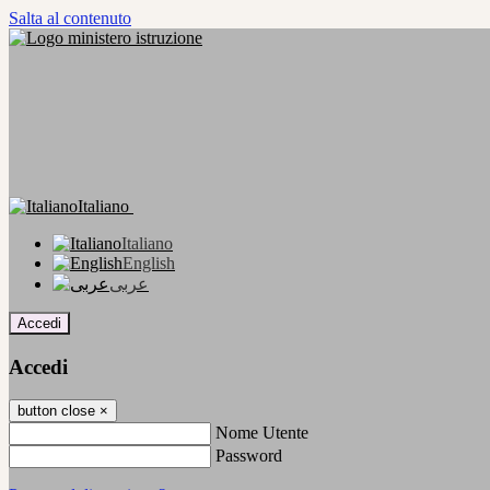
Salta al contenuto
Italiano
Italiano
English
عربى
Accedi
Accedi
button close
×
Nome Utente
Password