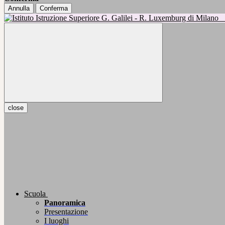
Annulla
Conferma
close
Scuola
Panoramica
Presentazione
I luoghi