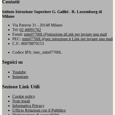
Contatti
Istituto Istruzione Superiore G. Galilei - R. Luxemburg di
Milano
Via Paravia 31 - 20148 Milano
Tel:
02 40091762
Email:
miis07700L@istruzione.it
Link per inviare una mail
PEC:
miis07700L@pec.istruzione.it
Link per inviare una mail
C.F.: 80078870153
Codice IPA: istsc_miis07700L
Seguici su
Youtube
Instagram
Sezione Link Utili
Cookie policy
Note legali
Informativa Privacy
Ufficio Relazioni con il Pubblico
Dichiarazione di accessibilità