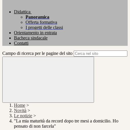
Didattica
Panoramica
Offerta formativa
I progetti delle classi
Orientamento in entrata
Bacheca sindacale
Contatti
Campo di ricerca per le pagine del sito
Home
>
Novità
>
Le notizie
>
"La mia maturità da record dopo tre mesi a domicilio. Ho
pensato di non farcela"