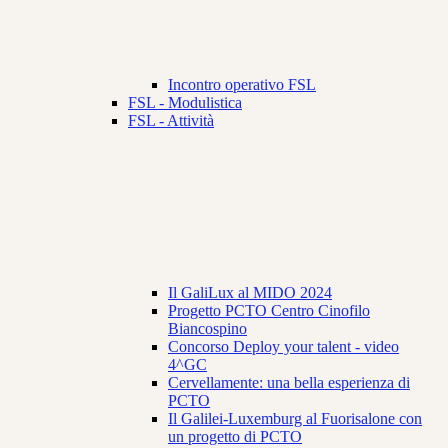
Incontro operativo FSL
FSL - Modulistica
FSL - Attività
Il GaliLux al MIDO 2024
Progetto PCTO Centro Cinofilo
Biancospino
Concorso Deploy your talent - video
4^GC
Cervellamente: una bella esperienza di
PCTO
Il Galilei-Luxemburg al Fuorisalone con
un progetto di PCTO