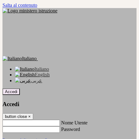
Salta al contenuto
Italiano
Italiano
English
عربى
Accedi
Accedi
button close
×
Nome Utente
Password