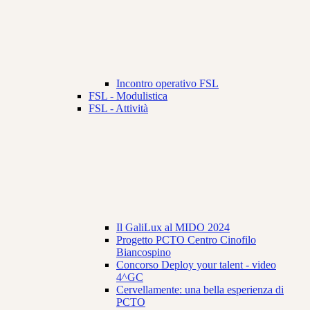
Incontro operativo FSL
FSL - Modulistica
FSL - Attività
Il GaliLux al MIDO 2024
Progetto PCTO Centro Cinofilo
Biancospino
Concorso Deploy your talent - video
4^GC
Cervellamente: una bella esperienza di
PCTO