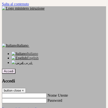
Salta al contenuto
Italiano
Italiano
English
عربى
Accedi
Accedi
button close
×
Nome Utente
Password