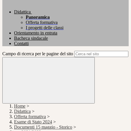
Didattica
Panoramica
Offerta formativa
I progetti delle classi
Orientamento in entrata
Bacheca sindacale
Contatti
Campo di ricerca per le pagine del sito
Home
>
Didattica
>
Offerta formativa
>
Esame di Stato 2024
>
Documenti 15 maggio - Storico
>