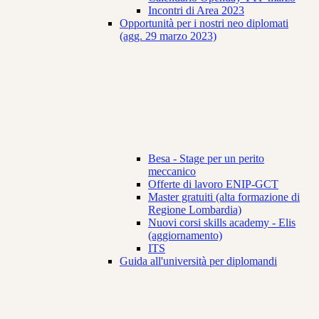
Incontri di Area 2023
Opportunità per i nostri neo diplomati
(agg. 29 marzo 2023)
Besa - Stage per un perito
meccanico
Offerte di lavoro ENIP-GCT
Master gratuiti (alta formazione di
Regione Lombardia)
Nuovi corsi skills academy - Elis
(aggiornamento)
ITS
Guida all'università per diplomandi